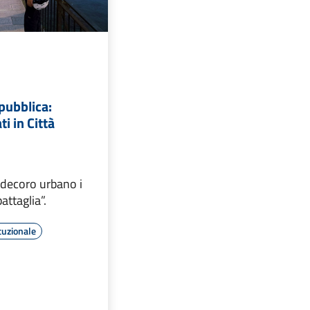
pubblica:
ti in Città
 decoro urbano i
battaglia”.
tuzionale