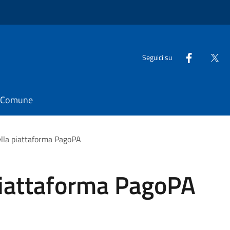
Seguici su
il Comune
lla piattaforma PagoPA
piattaforma PagoPA