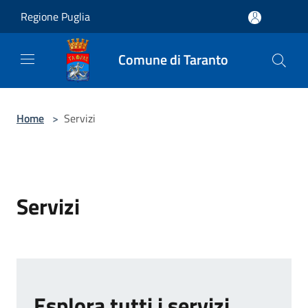
Salta al contenuto principale
Regione Puglia
Comune di Taranto
Home
>
Servizi
Servizi
Esplora tutti i servizi