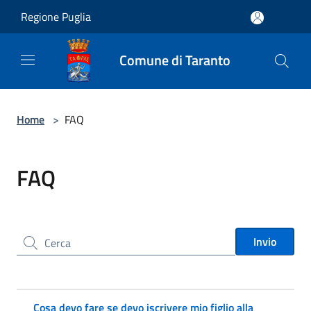
Salta al contenuto principale
Regione Puglia
Comune di Taranto
Home
>
FAQ
FAQ
Cerca nel sito
Invio
Cosa devo fare se devo iscrivere mio figlio alla