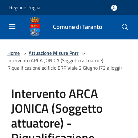
Salta al contenuto principale
Regione Puglia
Comune di Taranto
Home
>
Attuazione Misure Pnrr
>
Intervento ARCA JONICA (Soggetto attuatore) -
Riqualificazione edificio ERP Viale 2 Giugno (72 alloggi)
Intervento ARCA
JONICA (Soggetto
attuatore) -
Riqualificazione