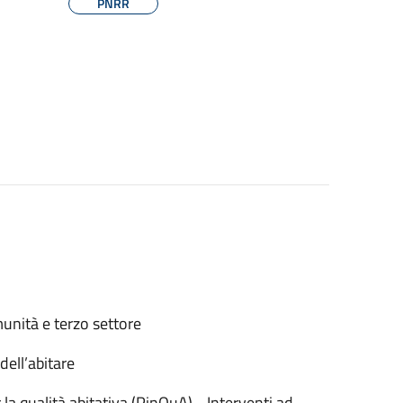
PNRR
munità e terzo settore
ell’abitare
la qualità abitativa (PinQuA) - Interventi ad