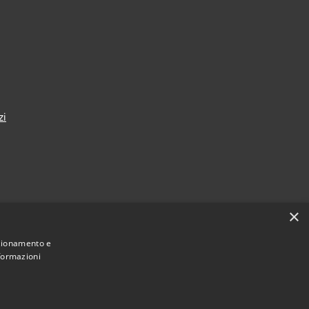
zi
×
nza
nzionamento e
nformazioni