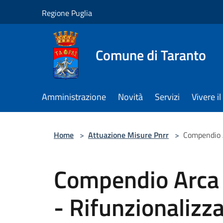
Salta al contenuto principale
Regione Puglia
Comune di Taranto
Amministrazione
Novità
Servizi
Vivere 
Home
>
Attuazione Misure Pnrr
>
Compendio A
Compendio Arca J
- Rifunzionalizz