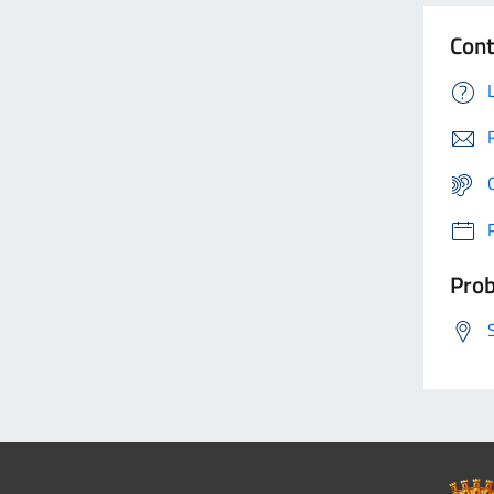
Cont
Prob