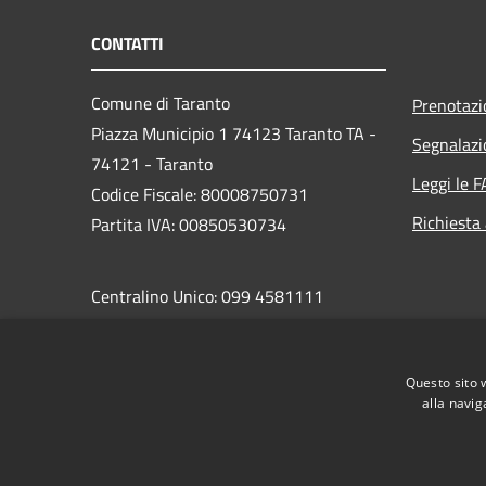
CONTATTI
Comune di Taranto
Prenotaz
Piazza Municipio 1 74123 Taranto TA -
Segnalazi
74121 - Taranto
Leggi le 
Codice Fiscale: 80008750731
Richiesta
Partita IVA: 00850530734
Centralino Unico: 099 4581111
PEC:
protocollo.comunetaranto@pec.rupar.puglia.it
Questo sito 
alla navig