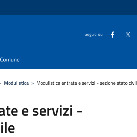
Seguici su
il Comune
>
Modulistica
>
Modulistica entrate e servizi - sezione stato civi
te e servizi -
ile