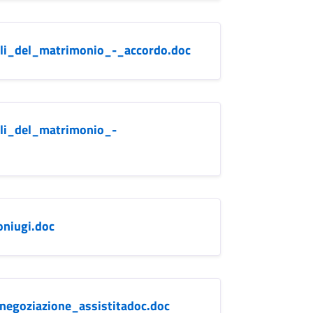
ili_del_matrimonio_-_accordo.doc
ili_del_matrimonio_-
niugi.doc
egoziazione_assistitadoc.doc