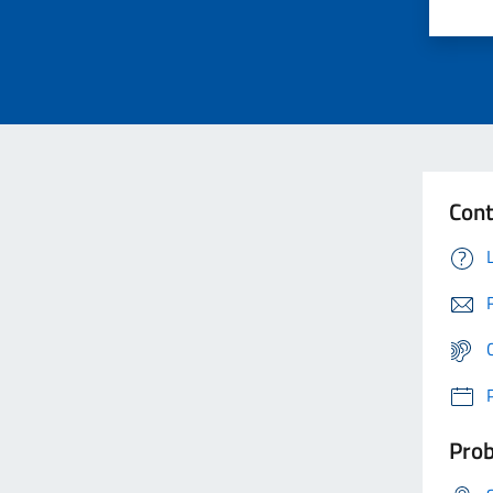
Cont
Prob