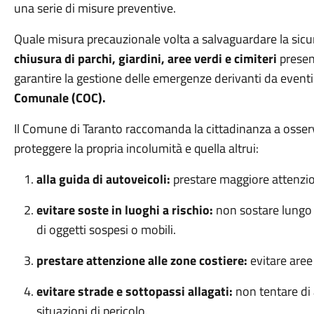
una serie di misure preventive.
Quale misura precauzionale volta a salvaguardare la sicure
chiusura di parchi, giardini, aree verdi e cimiteri
present
garantire la gestione delle emergenze derivanti da eventi cr
Comunale (COC).
Il Comune di Taranto raccomanda la cittadinanza a osser
proteggere la propria incolumità e quella altrui:
alla guida di autoveicoli:
prestare maggiore attenzio
evitare soste in luoghi a rischio:
non sostare lungo vi
di oggetti sospesi o mobili.
prestare attenzione alle zone costiere:
evitare aree
evitare strade e sottopassi allagati:
non tentare di a
situazioni di pericolo.