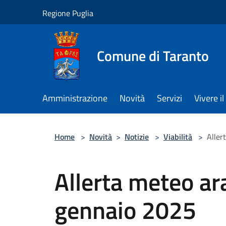
Salta al contenuto principale
Regione Puglia
Comune di Taranto
Amministrazione
Novità
Servizi
Vivere 
Home
>
Novità
>
Notizie
>
Viabilità
>
Aller
Allerta meteo ar
gennaio 2025