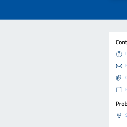
Cont
Prob