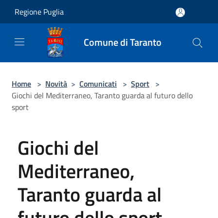
Salta al contenuto principale
Regione Puglia
Comune di Taranto
Home
>
Novità
>
Comunicati
>
Sport
>
Giochi del Mediterraneo, Taranto guarda al futuro dello
sport
Giochi del
Mediterraneo,
Taranto guarda al
futuro dello sport