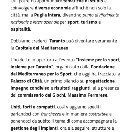
Qui potremo approfondire
tematiche di studio
e
coinvolgere
diverse economie
affinché non solo la
città, ma la
Puglia intera
, diventino
punto di riferimento
nazionale e internazionale
per
sport
,
turismo
e
ospitalità
.
Dobbiamo crederci:
Taranto
può diventare veramente
la
Capitale del Mediterraneo
.
L’ho detto in apertura all’evento
“Insieme per lo sport,
insieme per Taranto”
, organizzato dalla
Fondazione
del Mediterraneo per lo Sport
, che oggi ha tracciato, a
Palazzo di Città
, un primo bilancio su
progettazione
,
impegno condiviso
e
risultati raggiunti
, alla presenza
del
commissario dei Giochi, Massimo Ferrarese
.
Uniti, forti e compatti
, così viaggiamo spediti,
parlandoci con
franchezza
e in maniera
costruttiva
e
ponendoci da subito il tema di come accompagnare la
gestione degli impianti
, ora e a seguire, strutture e