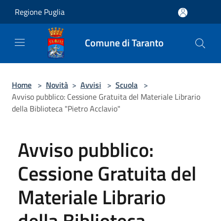
Salta al contenuto principale
Regione Puglia
Comune di Taranto
Home
>
Novità
>
Avvisi
>
Scuola
>
Avviso pubblico: Cessione Gratuita del Materiale Librario
della Biblioteca "Pietro Acclavio"
Avviso pubblico:
Cessione Gratuita del
Materiale Librario
della Biblioteca