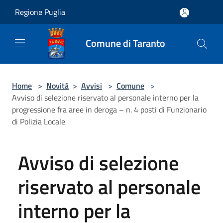
Salta al contenuto principale
Regione Puglia
Comune di Taranto
Home
>
Novità
>
Avvisi
>
Comune
>
Avviso di selezione riservato al personale interno per la
progressione fra aree in deroga – n. 4 posti di Funzionario
di Polizia Locale
Avviso di selezione
riservato al personale
interno per la