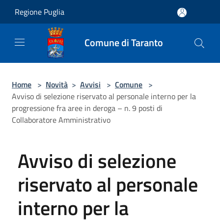
Salta al contenuto principale
Regione Puglia
Comune di Taranto
Home
>
Novità
>
Avvisi
>
Comune
>
Avviso di selezione riservato al personale interno per la
progressione fra aree in deroga – n. 9 posti di
Collaboratore Amministrativo
Avviso di selezione
riservato al personale
interno per la