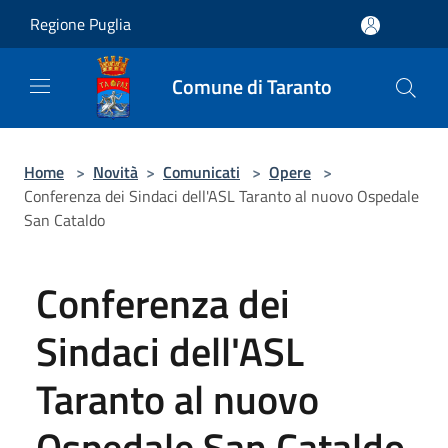
Salta al contenuto principale
Regione Puglia
Comune di Taranto
Home
>
Novità
>
Comunicati
>
Opere
>
Conferenza dei Sindaci dell'ASL Taranto al nuovo Ospedale
San Cataldo
Conferenza dei
Sindaci dell'ASL
Taranto al nuovo
Ospedale San Cataldo