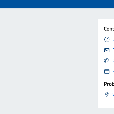
Cont
Prob