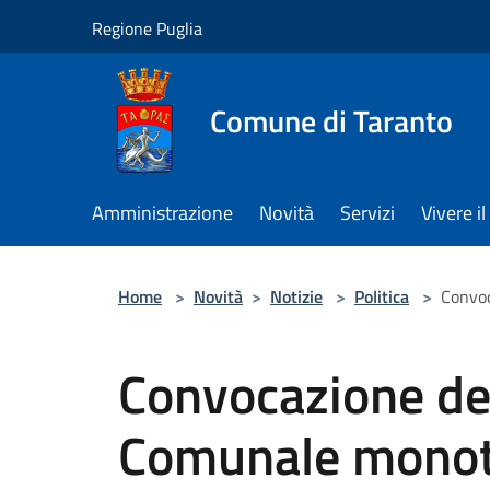
Salta al contenuto principale
Regione Puglia
Comune di Taranto
Amministrazione
Novità
Servizi
Vivere 
Home
>
Novità
>
Notizie
>
Politica
>
Convoc
Convocazione del
Comunale monot