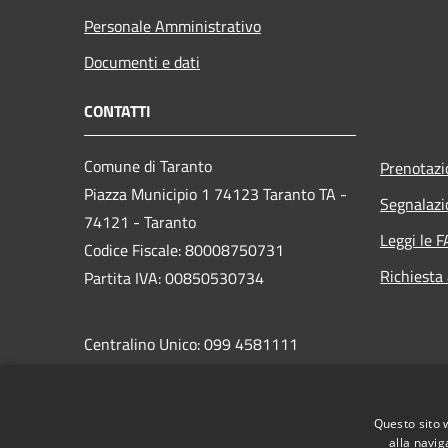
Personale Amministrativo
Documenti e dati
CONTATTI
Comune di Taranto
Prenotaz
Piazza Municipio 1 74123 Taranto TA -
Segnalazi
74121 - Taranto
Leggi le 
Codice Fiscale: 80008750731
Richiesta
Partita IVA: 00850530734
Centralino Unico: 099 4581111
PEC:
protocollo.comunetaranto@pec.rupar.puglia.it
Questo sito 
alla navig