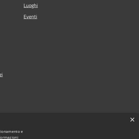
Luoghi
Eventi
zi
×
nza
nzionamento e
nformazioni