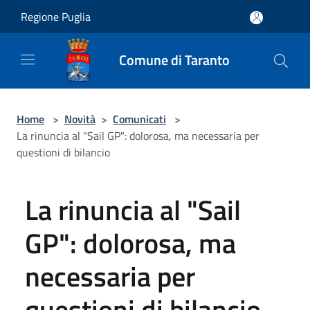
Salta al contenuto principale
Regione Puglia
Comune di Taranto
Home
>
Novità
>
Comunicati
>
La rinuncia al "Sail GP": dolorosa, ma necessaria per
questioni di bilancio
La rinuncia al "Sail
GP": dolorosa, ma
necessaria per
questioni di bilancio