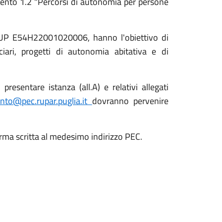
mento 1.2 "Percorsi di autonomia per persone
CUP E54H22001020006, hanno l'obiettivo di
iari, progetti di autonomia abitativa e di
esentare istanza (all.A) e relativi allegati
nto@pec.rupar.puglia.it
dovranno pervenire
orma scritta al medesimo indirizzo PEC.