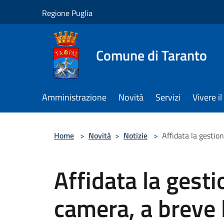
Salta al contenuto principale
Regione Puglia
Comune di Taranto
Amministrazione
Novità
Servizi
Vivere 
Home
>
Novità
>
Notizie
>
Affidata la gestio
Affidata la gest
camera, a breve l