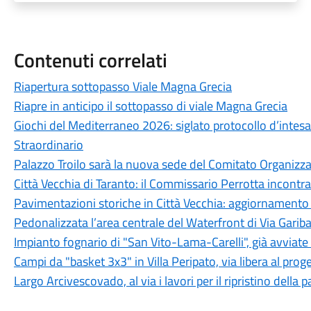
Contenuti correlati
Riapertura sottopasso Viale Magna Grecia
Riapre in anticipo il sottopasso di viale Magna Grecia
Giochi del Mediterraneo 2026: siglato protocollo d’intesa
Straordinario
Palazzo Troilo sarà la nuova sede del Comitato Organizz
Città Vecchia di Taranto: il Commissario Perrotta incontra 
Pavimentazioni storiche in Città Vecchia: aggiornamento s
Pedonalizzata l’area centrale del Waterfront di Via Gariba
Impianto fognario di "San Vito-Lama-Carelli", già avviate 
Campi da "basket 3x3" in Villa Peripato, via libera al proget
Largo Arcivescovado, al via i lavori per il ripristino della