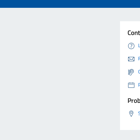
Cont
Prob