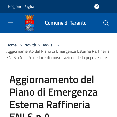
Salta al contenuto principale
Regione Puglia
Comune di Taranto
Home
>
Novità
>
Avvisi
>
Aggiornamento del Piano di Emergenza Esterna Raffineria
ENI S.p.A. – Procedure di consultazione della popolazione.
Aggiornamento del
Piano di Emergenza
Esterna Raffineria
ENI S.p.A. –