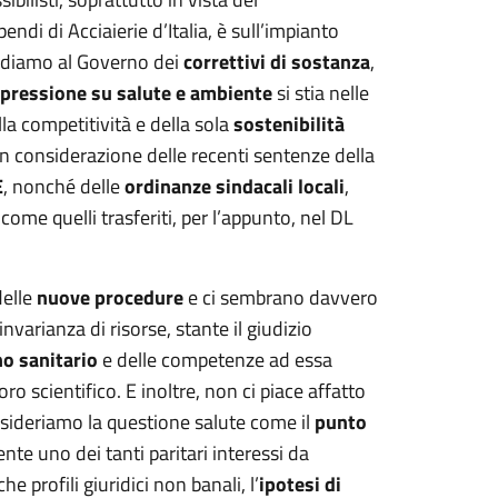
ndi di Acciaierie d’Italia, è sull’impianto
ediamo al Governo dei
correttivi di sostanza
,
pressione su salute e ambiente
si stia nelle
lla competitività e della sola
sostenibilità
in considerazione delle recenti sentenze della
E
, nonché delle
ordinanze sindacali locali
,
 come quelli trasferiti, per l’appunto, nel DL
delle
nuove procedure
e ci sembrano davvero
varianza di risorse, stante il giudizio
no sanitario
e delle competenze ad essa
ro scientifico. E inoltre, non ci piace affatto
nsideriamo la questione salute come il
punto
 uno dei tanti paritari interessi da
 profili giuridici non banali, l’
ipotesi di