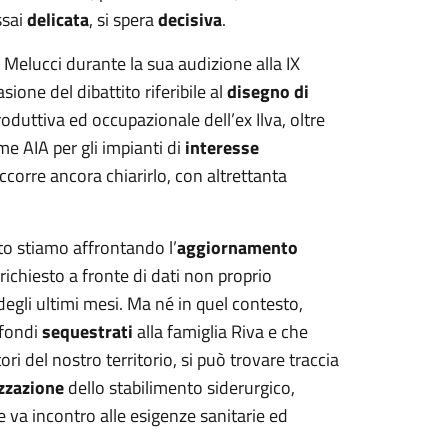
ssai
delicata
, si spera
decisiva
.
Melucci durante la sua audizione alla IX
ione del dibattito riferibile al
disegno di
oduttiva ed occupazionale dell’ex Ilva, oltre
me AIA per gli impianti di
interesse
ccorre ancora chiarirlo, con altrettanta
o stiamo affrontando l’
aggiornamento
ichiesto a fronte di dati non proprio
degli ultimi mesi. Ma né in quel contesto,
 fondi
sequestrati
alla famiglia Riva e che
ri del nostro territorio, si può trovare traccia
zzazione
dello stabilimento siderurgico,
e va incontro alle esigenze sanitarie ed