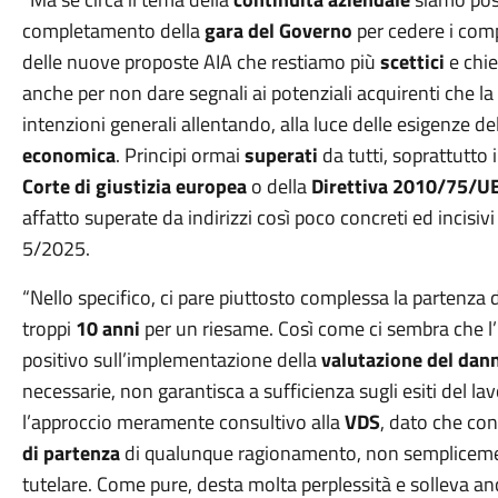
completamento della
gara del Governo
per cedere i compe
delle nuove proposte AIA che restiamo più
scettici
e chi
anche per non dare segnali ai potenziali acquirenti che la
intenzioni generali allentando, alla luce delle esigenze de
economica
. Principi ormai
superati
da tutti, soprattutto 
Corte di giustizia europea
o della
Direttiva 2010/75/U
affatto superate da indirizzi così poco concreti ed incisivi
5/2025.
“Nello specifico, ci pare piuttosto complessa la partenza 
troppi
10 anni
per un riesame. Così come ci sembra che l’in
positivo sull’implementazione della
valutazione del dan
necessarie, non garantisca a sufficienza sugli esiti del lavo
l’approccio meramente consultivo alla
VDS
, dato che co
di partenza
di qualunque ragionamento, non semplicemente
tutelare. Come pure, desta molta perplessità e solleva anche