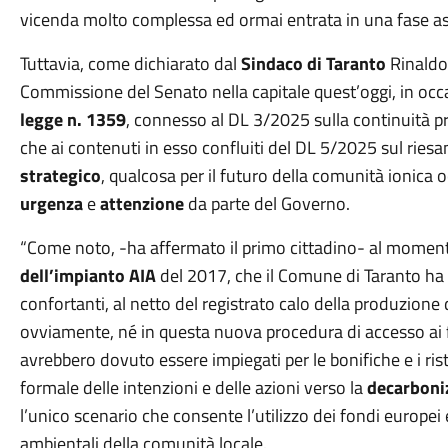
vicenda molto complessa ed ormai entrata in una fase a
Tuttavia, come dichiarato dal
Sindaco di Taranto
Rinaldo 
Commissione del Senato nella capitale quest’oggi, in occas
legge n. 1359
, connesso al DL 3/2025 sulla continuità pr
che ai contenuti in esso confluiti del DL 5/2025 sul riesa
strategico
, qualcosa per il futuro della comunità ionica o
urgenza
e
attenzione
da parte del Governo.
“Come noto, -ha affermato il primo cittadino- al moment
dell’impianto AIA
del 2017, che il Comune di Taranto ha r
confortanti, al netto del registrato calo della produzione 
ovviamente, né in questa nuova procedura di accesso ai
avrebbero dovuto essere impiegati per le bonifiche e i risto
formale delle intenzioni e delle azioni verso la
decarboni
l’unico scenario che consente l’utilizzo dei fondi europei 
ambientali della comunità locale.