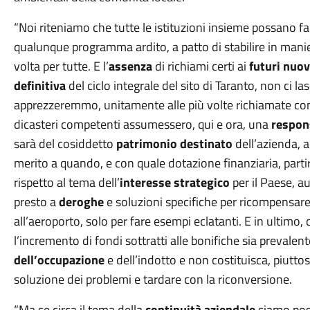
“Noi riteniamo che tutte le istituzioni insieme possano 
qualunque programma ardito, a patto di stabilire in man
volta per tutte. E l’
assenza
di richiami certi ai
futuri nuov
definitiva
del ciclo integrale del sito di Taranto, non ci l
apprezzeremmo, unitamente alle più volte richiamate con
dicasteri competenti assumessero, qui e ora, una
respons
sarà del cosiddetto
patrimonio destinato
dell’azienda, 
merito a quando, e con quale dotazione finanziaria, partir
rispetto al tema dell’
interesse strategico
per il Paese, a
presto a
deroghe
e soluzioni specifiche per ricompensare i 
all’aeroporto, solo per fare esempi eclatanti. E in ultim
l’incremento di fondi sottratti alle bonifiche sia prevale
dell’occupazione
e dell’indotto e non costituisca, piuttost
soluzione dei problemi e tardare con la riconversione.
“Ma se circa il tema della
continuità aziendale
siamo possi