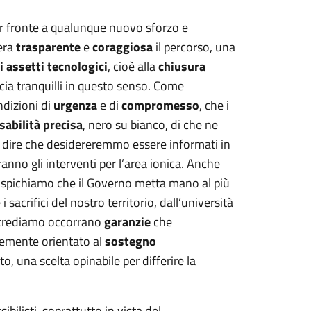
far fronte a qualunque nuovo sforzo e
iera
trasparente
e
coraggiosa
il percorso, una
i assetti tecnologici
, cioè alla
chiusura
ascia tranquilli in questo senso. Come
dizioni di
urgenza
e di
compromesso
, che i
abilità precisa
, nero su bianco, di che ne
a dire che desidereremmo essere informati in
anno gli interventi per l’area ionica. Anche
uspichiamo che il Governo metta mano al più
sacrifici del nostro territorio, dall’università
o, crediamo occorrano
garanzie
che
ntemente orientato al
sostegno
o, una scelta opinabile per differire la
bilisti, soprattutto in vista del