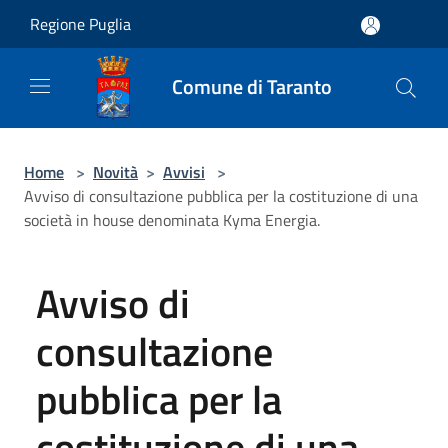
Salta al contenuto principale
Regione Puglia
Comune di Taranto
Home
>
Novità
>
Avvisi
>
Avviso di consultazione pubblica per la costituzione di una
società in house denominata Kyma Energia.
Avviso di
consultazione
pubblica per la
costituzione di una