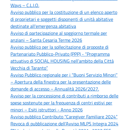
Ways – C.L.I.O.
Avviso pubblico per la costituzione di un elenco aperto
di proprietari e soggetti disponenti di unità abitative
destinate all'emergenza abitativa
Avviso di partecipazione al soggiorno termale per
anziani – Santa Cesaria Terme 2026
Avviso pubblico per la sollecitazione di proposte di
Partenariato Pubblico-Privato (PPP) - “Programma
attuativo di SOCIAL HOUSING nell’ambito della Città
Vecchia di Taranto”
Avviso Pubblico regionale per i “Buoni Servizio Minori”
– Apertura della finestra per la presentazione delle
domande di accesso – Annualità 2026/2027.
Avviso per la concessione di contributi a rimborso delle
spese sostenute per la frequenza di centri estivi per
minori – Esiti istruttori - Anno 2026
Avviso pubblico Contributo “Caregiver Familiare 2024”
Revoca di pubblicazione dell’Avviso MLPS Integra 2024