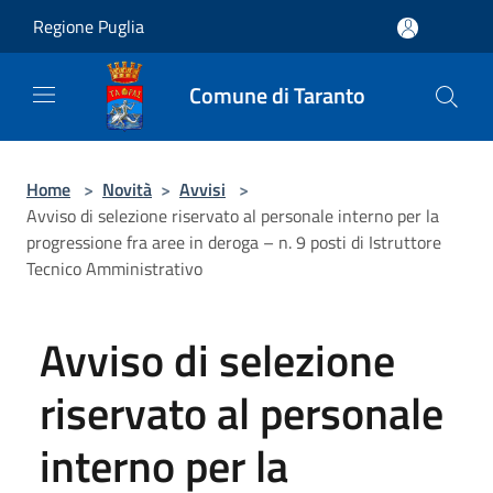
Salta al contenuto principale
Regione Puglia
Comune di Taranto
Home
>
Novità
>
Avvisi
>
Avviso di selezione riservato al personale interno per la
progressione fra aree in deroga – n. 9 posti di Istruttore
Tecnico Amministrativo
Avviso di selezione
riservato al personale
interno per la