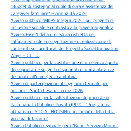
"Budget di sostegno al ruolo di cura e assistenza del
Caregiver familiare" – Annualità 2024
Avviso pubblico "MLPS Integra 2024" per progetti di
inclusione sociale e contrasto alla grave marginalità
Avviso: Fase 1 della procedura ristretta per
l'affidamento della progettazione e realizzazione di
contenuti socioculturali del Progetto Social Innovation
Ways – C.L.I.O.
Avviso pubblico per la costituzione di un elenco aperto
di proprietari e soggetti disponenti di unità abitative
destinate all'emergenza abitativa
Avviso di partecipazione al soggiorno termale per
anziani – Santa Cesaria Terme 2026
Avviso pubblico per la sollecitazione di proposte di
Partenariato Pubblico-Privato (PPP) - “Programma
attuativo di SOCIAL HOUSING nell’ambito della Città
Vecchia di Taranto”
Avviso Pubblico regionale per i “Buoni Servizio Minori”