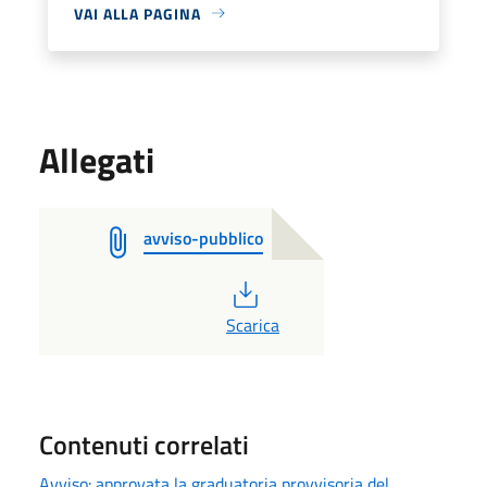
VAI ALLA PAGINA
Allegati
avviso-pubblico
PDF
Scarica
Contenuti correlati
Avviso: approvata la graduatoria provvisoria del