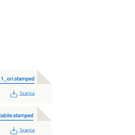
_1_ori.stamped
PDF
Scarica
tabile.stamped
PDF
Scarica