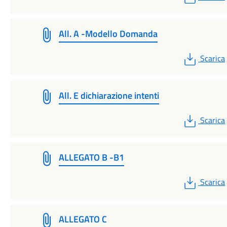
All. A -Modello Domanda
PDF
Scarica
All. E dichiarazione intenti
PDF
Scarica
ALLEGATO B -B1
PDF
Scarica
ALLEGATO C