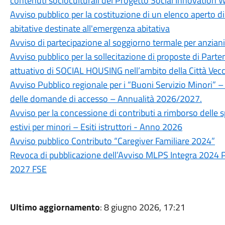
contenuti socioculturali del Progetto Social Innovation W
Avviso pubblico per la costituzione di un elenco aperto di 
abitative destinate all'emergenza abitativa
Avviso di partecipazione al soggiorno termale per anzia
Avviso pubblico per la sollecitazione di proposte di Par
attuativo di SOCIAL HOUSING nell’ambito della Città Vecc
Avviso Pubblico regionale per i “Buoni Servizio Minori” –
delle domande di accesso – Annualità 2026/2027.
Avviso per la concessione di contributi a rimborso delle 
estivi per minori – Esiti istruttori - Anno 2026
Avviso pubblico Contributo “Caregiver Familiare 2024”
Revoca di pubblicazione dell’Avviso MLPS Integra 2024 P
2027 FSE
Ultimo aggiornamento
: 8 giugno 2026, 17:21