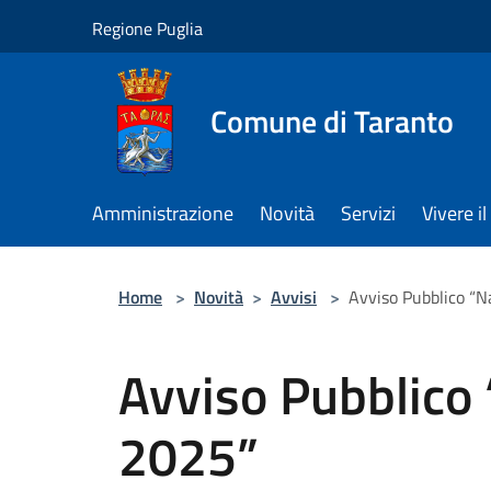
Salta al contenuto principale
Regione Puglia
Comune di Taranto
Amministrazione
Novità
Servizi
Vivere 
Home
>
Novità
>
Avvisi
>
Avviso Pubblico “N
Avviso Pubblico 
2025”