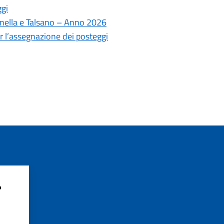
ggi
linella e Talsano – Anno 2026
per l’assegnazione dei posteggi
?