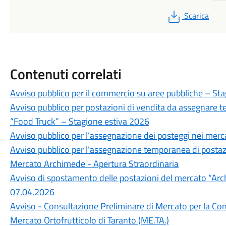
PDF
Scarica
Contenuti correlati
Avviso pubblico per il commercio su aree pubbliche – St
Avviso pubblico per postazioni di vendita da assegnare
“Food Truck” – Stagione estiva 2026
Avviso pubblico per l’assegnazione dei posteggi nei merca
Avviso pubblico per l’assegnazione temporanea di postazi
Mercato Archimede - Apertura Straordinaria
Avviso di spostamento delle postazioni del mercato “Ar
07.04.2026
Avviso - Consultazione Preliminare di Mercato per la Con
Mercato Ortofrutticolo di Taranto (ME.TA.)