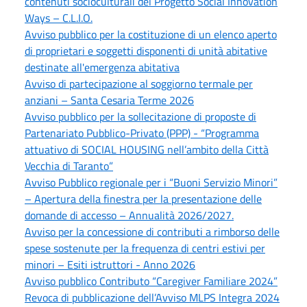
contenuti socioculturali del Progetto Social Innovation
Ways – C.L.I.O.
Avviso pubblico per la costituzione di un elenco aperto
di proprietari e soggetti disponenti di unità abitative
destinate all'emergenza abitativa
Avviso di partecipazione al soggiorno termale per
anziani – Santa Cesaria Terme 2026
Avviso pubblico per la sollecitazione di proposte di
Partenariato Pubblico-Privato (PPP) - “Programma
attuativo di SOCIAL HOUSING nell’ambito della Città
Vecchia di Taranto”
Avviso Pubblico regionale per i “Buoni Servizio Minori”
– Apertura della finestra per la presentazione delle
domande di accesso – Annualità 2026/2027.
Avviso per la concessione di contributi a rimborso delle
spese sostenute per la frequenza di centri estivi per
minori – Esiti istruttori - Anno 2026
Avviso pubblico Contributo “Caregiver Familiare 2024”
Revoca di pubblicazione dell’Avviso MLPS Integra 2024