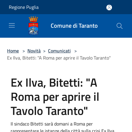
Salta al contenuto principale
Regione Puglia
Comune di Taranto
Home
>
Novità
>
Comunicati
>
Ex Ilva, Bitetti: "A Roma per aprire il Tavolo Taranto"
Ex Ilva, Bitetti: "A
Roma per aprire il
Tavolo Taranto"
Il sindaco Bitetti sarà domani a Roma per
rappresentare le istanze della città sulla crisi Ex Ilva,