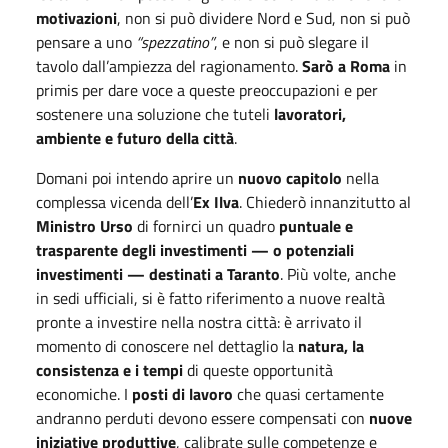
motivazioni
, non si può dividere Nord e Sud, non si può
pensare a uno
“spezzatino”
, e non si può slegare il
tavolo dall’ampiezza del ragionamento.
Sarò a Roma
in
primis per dare voce a queste preoccupazioni e per
sostenere una soluzione che tuteli
lavoratori,
ambiente e futuro della città
.
Domani poi intendo aprire un
nuovo capitolo
nella
complessa vicenda dell’
Ex Ilva
. Chiederò innanzitutto al
Ministro Urso
di fornirci un quadro
puntuale e
trasparente degli investimenti — o potenziali
investimenti — destinati a Taranto
. Più volte, anche
in sedi ufficiali, si è fatto riferimento a nuove realtà
pronte a investire nella nostra città: è arrivato il
momento di conoscere nel dettaglio la
natura, la
consistenza e i tempi
di queste opportunità
economiche. I
posti di lavoro
che quasi certamente
andranno perduti devono essere compensati con
nuove
iniziative produttive
, calibrate sulle competenze e