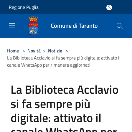
Salta al contenuto principale
Regione Puglia
Comune di Taranto
Home
>
Novità
>
Notizie
>
La Biblioteca Acclavio si fa sempre più digitale: attivato il
canale WhatsApp per rimanere aggiornati
La Biblioteca Acclavio
si fa sempre più
digitale: attivato il
canale WhatsApp per