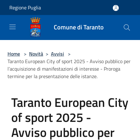
Salta al contenuto principale
Regione Puglia
Comune di Taranto
Home
>
Novità
>
Avvisi
>
Taranto European City of sport 2025 - Avviso pubblico per
l’acquisizione di manifestazioni di interesse - Proroga
termine per la presentazione delle istanze.
Taranto European City
of sport 2025 -
Avviso pubblico per