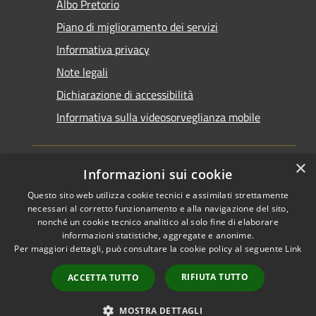
Albo Pretorio
Piano di miglioramento dei servizi
Informativa privacy
Note legali
Dichiarazione di accessibilità
Informativa sulla videosorveglianza mobile
×
Informazioni sui cookie
Questo sito web utilizza cookie tecnici e assimilati strettamente
RSS
Copyright © 2026 • Comune di
necessari al corretto funzionamento e alla navigazione del sito,
Accessibilità
Taranto • Powered by
nonché un cookie tecnico analitico al solo fine di elaborare
informazioni statistiche, aggregate e anonime.
Privacy
Municipium
Accesso
•
Per maggiori dettagli, può consultare la cookie policy al seguente
Link
Cookie
redazione
Mappa del sito
RIFIUTA TUTTO
ACCETTA TUTTO
Area riservata del
dipendente
MOSTRA DETTAGLI