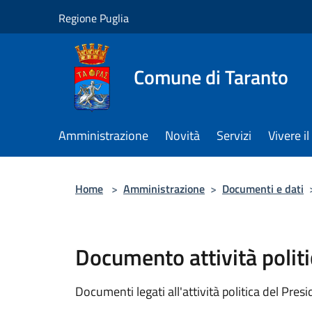
Salta al contenuto principale
Regione Puglia
Comune di Taranto
Amministrazione
Novità
Servizi
Vivere 
Home
>
Amministrazione
>
Documenti e dati
Documento attività politi
Documenti legati all'attività politica del Pres