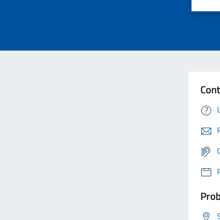
Cont
Prob