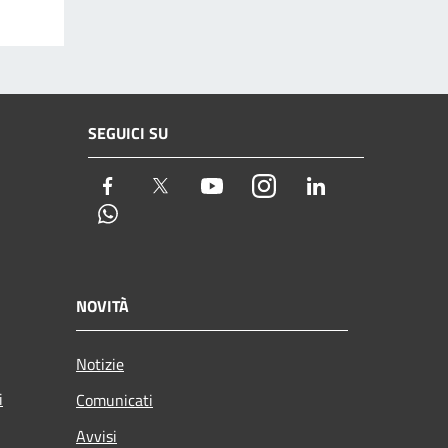
SEGUICI SU
Facebook
Twitter
Youtube
Instagram
LinkedIn
Whatsapp
NOVITÀ
Notizie
i
Comunicati
Avvisi