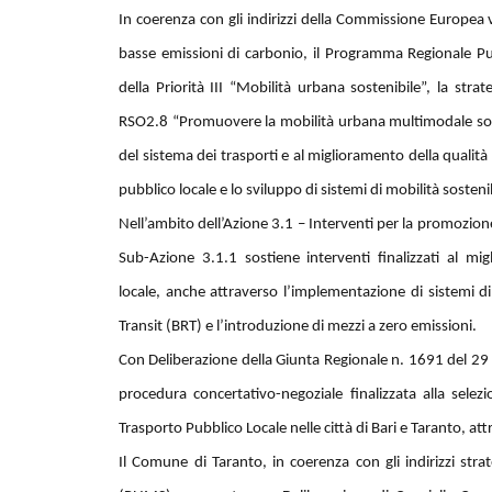
In coerenza con gli indirizzi della Commissione Europea v
basse emissioni di carbonio, il Programma Regionale P
della Priorità III “Mobilità urbana sostenibile”, la stra
RSO2.8 “Promuovere la mobilità urbana multimodale sosten
del sistema dei trasporti e al miglioramento della qualità
pubblico locale e lo sviluppo di sistemi di mobilità sosteni
Nell’ambito dell’Azione 3.1 – Interventi per la promozion
Sub-Azione 3.1.1 sostiene interventi finalizzati al mig
locale, anche attraverso l’implementazione di sistemi
Transit (BRT) e l’introduzione di mezzi a zero emissioni.
Con Deliberazione della Giunta Regionale n. 1691 del 2
procedura concertativo-negoziale finalizzata alla selezio
Trasporto Pubblico Locale nelle città di Bari e Taranto, at
Il Comune di Taranto, in coerenza con gli indirizzi stra