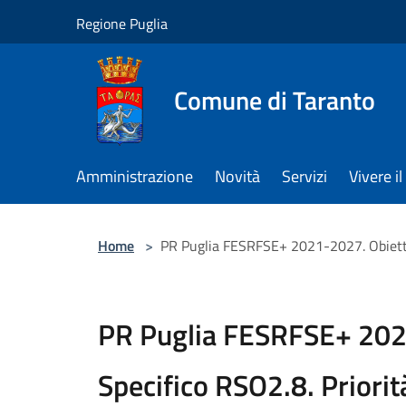
Salta al contenuto principale
Regione Puglia
Comune di Taranto
Amministrazione
Novità
Servizi
Vivere 
Home
>
PR Puglia FESRFSE+ 2021-2027. Obiettivo
PR Puglia FESRFSE+ 202
Specifico RSO2.8. Priorit