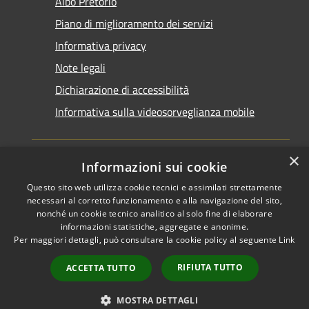
Albo Pretorio
Piano di miglioramento dei servizi
Informativa privacy
Note legali
Dichiarazione di accessibilità
Informativa sulla videosorveglianza mobile
×
Informazioni sui cookie
Questo sito web utilizza cookie tecnici e assimilati strettamente
RSS
Copyright © 2026 • Comune di
necessari al corretto funzionamento e alla navigazione del sito,
Accessibilità
Taranto • Powered by
nonché un cookie tecnico analitico al solo fine di elaborare
informazioni statistiche, aggregate e anonime.
Privacy
Municipium
Accesso
•
Per maggiori dettagli, può consultare la cookie policy al seguente
Link
Cookie
redazione
Mappa del sito
RIFIUTA TUTTO
ACCETTA TUTTO
Area riservata del
dipendente
MOSTRA DETTAGLI