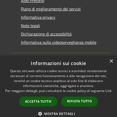
Albo Pretorio
Piano di miglioramento dei servizi
Informativa privacy
Note legali
Dichiarazione di accessibilità
Informativa sulla videosorveglianza mobile
×
Informazioni sui cookie
Questo sito web utilizza cookie tecnici e assimilati strettamente
RSS
Copyright © 2026 • Comune di
necessari al corretto funzionamento e alla navigazione del sito,
Accessibilità
Taranto • Powered by
nonché un cookie tecnico analitico al solo fine di elaborare
informazioni statistiche, aggregate e anonime.
Privacy
Municipium
Accesso
•
Per maggiori dettagli, può consultare la cookie policy al seguente
Link
Cookie
redazione
Mappa del sito
RIFIUTA TUTTO
ACCETTA TUTTO
Area riservata del
dipendente
MOSTRA DETTAGLI