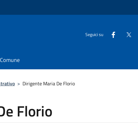
Seguici su
il Comune
trativo
>
Dirigente Maria De Florio
De Florio