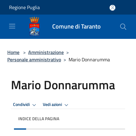
Salta al contenuto principale
Regione Puglia
Comune di Taranto
Home
>
Amministrazione
>
Personale amministrativo
>
Mario Donnarumma
Mario Donnarumma
Condividi
Vedi azioni
INDICE DELLA PAGINA