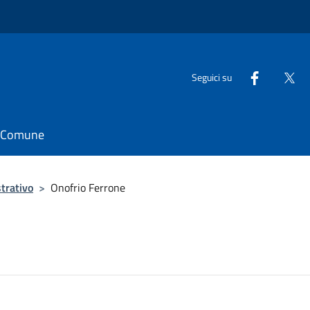
Seguici su
il Comune
trativo
>
Onofrio Ferrone