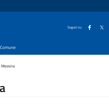
Seguici su
il Comune
o Messina
a