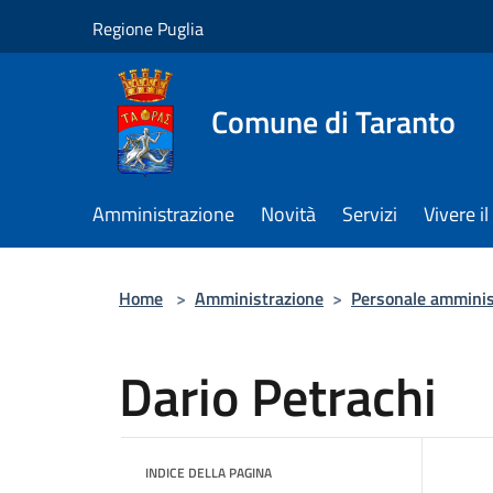
Salta al contenuto principale
Regione Puglia
Comune di Taranto
Amministrazione
Novità
Servizi
Vivere 
Home
>
Amministrazione
>
Personale amminis
Dario Petrachi
INDICE DELLA PAGINA