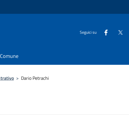
Seguici su
il Comune
trativo
>
Dario Petrachi