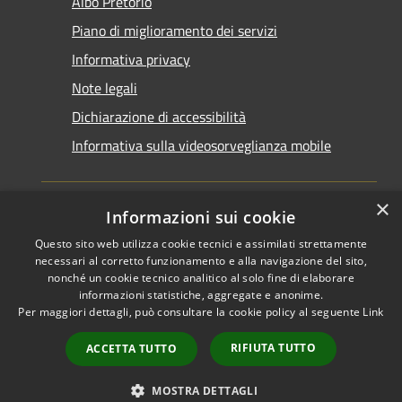
Albo Pretorio
Piano di miglioramento dei servizi
Informativa privacy
Note legali
Dichiarazione di accessibilità
Informativa sulla videosorveglianza mobile
×
Informazioni sui cookie
Questo sito web utilizza cookie tecnici e assimilati strettamente
RSS
Copyright © 2026 • Comune di
necessari al corretto funzionamento e alla navigazione del sito,
Accessibilità
Taranto • Powered by
nonché un cookie tecnico analitico al solo fine di elaborare
informazioni statistiche, aggregate e anonime.
Privacy
Municipium
Accesso
•
Per maggiori dettagli, può consultare la cookie policy al seguente
Link
Cookie
redazione
Mappa del sito
RIFIUTA TUTTO
ACCETTA TUTTO
Area riservata del
dipendente
MOSTRA DETTAGLI