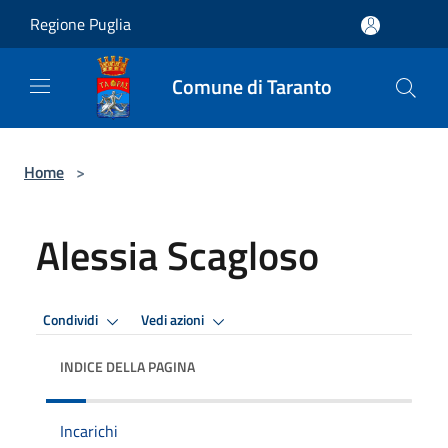
Salta al contenuto principale
Regione Puglia
Comune di Taranto
Home
>
Alessia Scagloso
Condividi
Vedi azioni
INDICE DELLA PAGINA
Incarichi