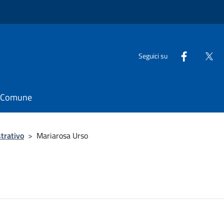
Seguici su
il Comune
trativo
>
Mariarosa Urso