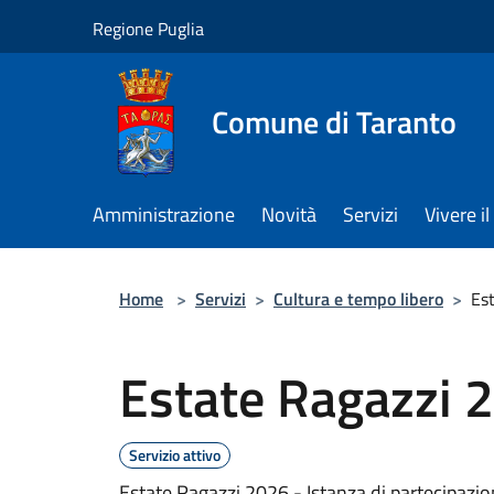
Salta al contenuto principale
Regione Puglia
Comune di Taranto
Amministrazione
Novità
Servizi
Vivere 
Home
>
Servizi
>
Cultura e tempo libero
>
Es
Estate Ragazzi 
Servizio attivo
Estate Ragazzi 2026 - Istanza di partecipazio