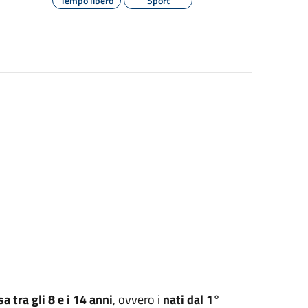
Tempo libero
Sport
 tra gli 8 e i 14 anni
, ovvero i
nati dal 1°