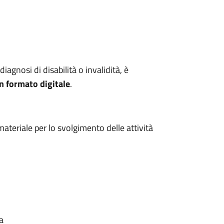
iagnosi di disabilità o invalidità, è
in formato digitale
.
teriale per lo svolgimento delle attività
a