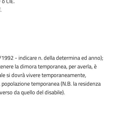
 o CIE.
.
/1992 - indicare n. della determina ed anno);
ttenere la dimora temporanea, per averla, è
uale si dovrà vivere temporaneamente,
lla popolazione temporanea (N.B. la residenza
erso da quello del disabile).