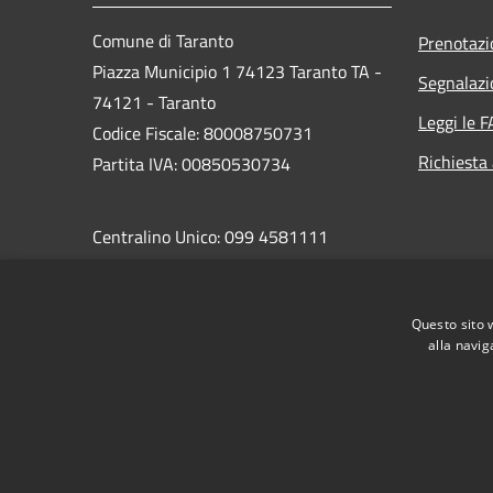
Comune di Taranto
Prenotaz
Piazza Municipio 1 74123 Taranto TA -
Segnalazi
74121 - Taranto
Leggi le 
Codice Fiscale: 80008750731
Richiesta
Partita IVA: 00850530734
Centralino Unico: 099 4581111
PEC:
protocollo.comunetaranto@pec.rupar.puglia.it
Questo sito 
alla navig
RSS
Accessibilità
Privacy
Cookie
Mappa de
Area riservata del dipendente