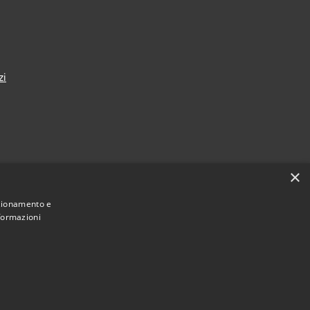
zi
×
nza
nzionamento e
nformazioni
Municipium
Accesso redazione
i Taranto • Powered by
•