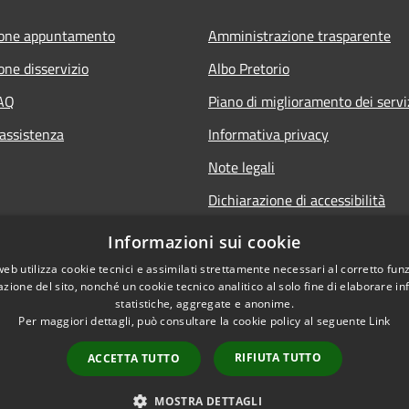
ione appuntamento
Amministrazione trasparente
one disservizio
Albo Pretorio
FAQ
Piano di miglioramento dei servi
 assistenza
Informativa privacy
Note legali
Dichiarazione di accessibilità
Informativa sulla videosorveglia
Informazioni sui cookie
mobile
web utilizza cookie tecnici e assimilati strettamente necessari al corretto fu
azione del sito, nonché un cookie tecnico analitico al solo fine di elaborare i
statistiche, aggregate e anonime.
Per maggiori dettagli, può consultare la cookie policy al seguente
Link
RIFIUTA TUTTO
ACCETTA TUTTO
l sito
Copyright © 2026 • Comune d
MOSTRA DETTAGLI