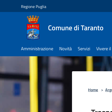
Salta al contenuto principale
Regione Puglia
Comune di Taranto
Amministrazione
Novità
Servizi
Vivere 
Home
>
Arg