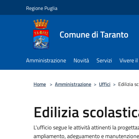
Salta al contenuto principale
Regione Puglia
Comune di Taranto
Amministrazione
Novità
Servizi
Vivere 
Home
>
Amministrazione
>
Uffici
>
Edilizia s
Edilizia scolasti
L'ufficio segue le attività attinenti la progett
ampliamento, adeguamento e manutenzione strao