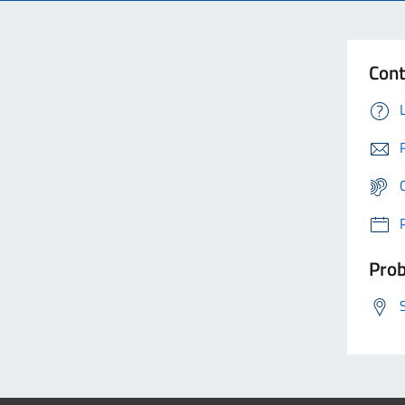
Cont
Prob