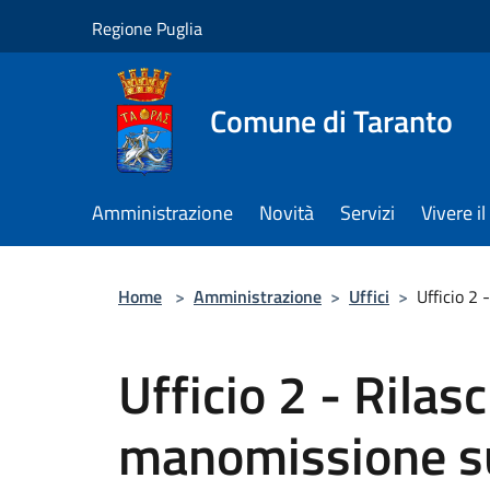
Salta al contenuto principale
Regione Puglia
Comune di Taranto
Amministrazione
Novità
Servizi
Vivere 
Home
>
Amministrazione
>
Uffici
>
Ufficio 2
Ufficio 2 - Rilas
manomissione su