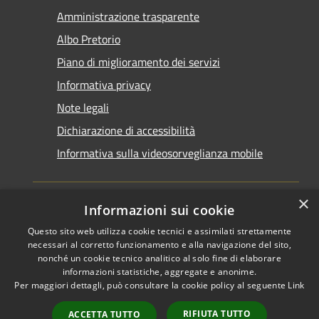
Amministrazione trasparente
Albo Pretorio
Piano di miglioramento dei servizi
Informativa privacy
Note legali
Dichiarazione di accessibilità
Informativa sulla videosorveglianza mobile
×
Informazioni sui cookie
Questo sito web utilizza cookie tecnici e assimilati strettamente
RSS
Copyright © 2026 • Comune di
necessari al corretto funzionamento e alla navigazione del sito,
Accessibilità
Taranto • Powered by
nonché un cookie tecnico analitico al solo fine di elaborare
informazioni statistiche, aggregate e anonime.
Privacy
Municipium
Accesso
•
Per maggiori dettagli, può consultare la cookie policy al seguente
Link
Cookie
redazione
Mappa del sito
RIFIUTA TUTTO
ACCETTA TUTTO