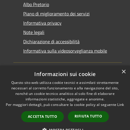
Albo Pretorio
Piano di miglioramento dei servizi
Informativa privacy
Note legali
Dichiarazione di accessibilità
Informativa sulla videosorveglianza mobile
×
Informazioni sui cookie
Questo sito web utilizza cookie tecnici e assimilati strettamente
RSS
Copyright © 2026 • Comune di
necessari al corretto funzionamento e alla navigazione del sito,
Accessibilità
Taranto • Powered by
nonché un cookie tecnico analitico al solo fine di elaborare
informazioni statistiche, aggregate e anonime.
Privacy
Municipium
Accesso
•
Per maggiori dettagli, può consultare la cookie policy al seguente
Link
Cookie
redazione
Mappa del sito
RIFIUTA TUTTO
ACCETTA TUTTO
Area riservata del
dipendente