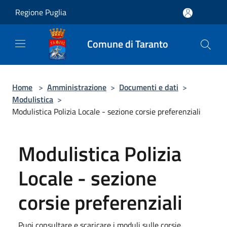
Salta al contenuto principale
Regione Puglia
Comune di Taranto
Home
>
Amministrazione
>
Documenti e dati
>
Modulistica
>
Modulistica Polizia Locale - sezione corsie preferenziali
Modulistica Polizia
Locale - sezione
corsie preferenziali
Puoi consultare e scaricare i moduli sulle corsie