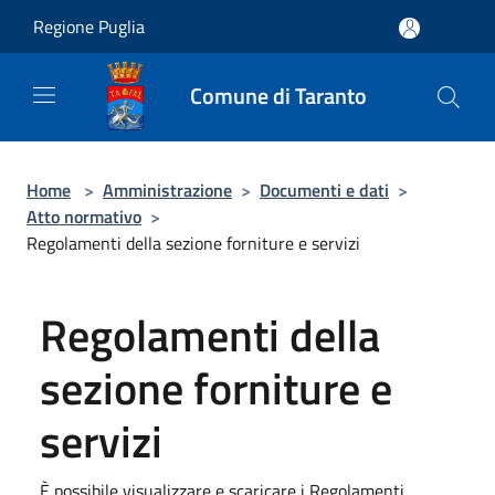
Salta al contenuto principale
Regione Puglia
Comune di Taranto
Home
>
Amministrazione
>
Documenti e dati
>
Atto normativo
>
Regolamenti della sezione forniture e servizi
Regolamenti della
sezione forniture e
servizi
È possibile visualizzare e scaricare i Regolamenti