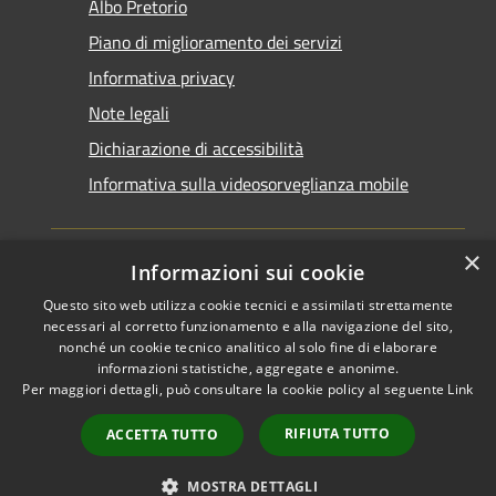
Albo Pretorio
Piano di miglioramento dei servizi
Informativa privacy
Note legali
Dichiarazione di accessibilità
Informativa sulla videosorveglianza mobile
×
Informazioni sui cookie
Questo sito web utilizza cookie tecnici e assimilati strettamente
RSS
Copyright © 2026 • Comune di
necessari al corretto funzionamento e alla navigazione del sito,
Accessibilità
Taranto • Powered by
nonché un cookie tecnico analitico al solo fine di elaborare
informazioni statistiche, aggregate e anonime.
Privacy
Municipium
Accesso
•
Per maggiori dettagli, può consultare la cookie policy al seguente
Link
Cookie
redazione
Mappa del sito
RIFIUTA TUTTO
ACCETTA TUTTO
Area riservata del
dipendente
MOSTRA DETTAGLI